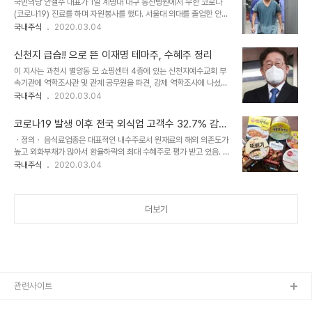
국민의당 안철수 대표가 1일 계명대 대구 동산병원에서 우한 코로나
인 건강에 대한 관심이 증가하면서 전망이 밝다고 할 수 있습니다. 관
(코로나19) 진료를 하며 자원봉사를 했다. 서울대 의대를 졸업한 안
련 종목명 #센트럴바이오 #피씨엘 #인트로메딕 #멕아이씨에스 #신
대표는 의사 면허를 갖고 있다. 안 대표는 이날 오후 5시 30분쯤 진료
국내주식
2020.03.04
흥 #리메드 #오스테오닉 #바디텍메드 #디알젬 #엘앤케이바이오
를 마친 뒤 병원 밖으로 나왔다. 진료복을 입은 그는 상의가 땀에 젖은
모습이었다. 안 대표는 취재진에게 "내일 또 오겠다"고 짤막하게 말한
신천지 급습!! 으로 뜬 이재명 테마주, 수혜주 정리
뒤 발걸음을 옮겼다. 대구 자원봉사 진료에는 안 대표 아내인 김미경
이 지사는 과천시 별양동 모 쇼핑센터 4층에 있는 신천지예수교회 부
서울대 법의학교실 교수도 함께했다. 김 교수도 의사다 #써니전자 : 송
속기관에 역학조사관 및 관계 공무원을 파견, 강제 역학조사에 나섰다.
태종 부사장, 안랩 근무 경력 보유 #안랩 : 안철수 지분 18.6%를 보
이 지사는 "대규모 감염을 막기 위한 골든타임을 놓칠 수 없어 신천지
국내주식
2020.03.04
유하고 있는 최대주주 #한일네트웍스 : 안랩과 협업관계 #다믈멀티미
측이 명단을 제출할 때까지 기다릴 수는 없었다"고 말했다. #에이텍 #
디어 : 대표이사 정연홍, 서울대 차세대융합기술연구원 재직시절 부교
에이텍티엔 #동신건설 #정다운 #포티스 #토탈소프트 #프리엠스 #오
수 활동 #케이씨피드 ..
코로나19 발생 이후 전국 외식업 고객수 32.7% 감
리엔트바이오 #인터지스 #텔레필드 #경창산업 #플랜티넷 #형지엘리
소!! 간편식이 뜬다!! 대표적 간편주 모음
ㆍ정의ㆍ 음식료업종은 대표적인 내수주로서 원재료의 해외 의존도가
트
높고 외화부채가 많아서 환율하락의 최대 수혜주로 평가 받고 있음. 또
한 #음식료 종목들은 대부분 독/과점업체로 안정된 실적을 보이며, 올
국내주식
2020.03.04
림픽이나 월드컵 같은 대형 체육 행사시 주가 움직임이 양호했던 특성
이 있음. 정부의 경기부양정책이 진행될 경우에도 양호한 주가흐름을
보이는 경향이 있음. 최근 #코로나바이러스 확진자가 급격히 증가하
더보기
면서 내수주이자 경기방어주인 식품주의 거래량이 최근 크게 증가했
습니다. #푸드나무 #신송홀딩스 #에이치엘사이언스 #인산가 #해마
로푸드서비스 #팜스빌 #동원F&B #디딤 #사조동아원 #빙그레 #CJ
제일제당 #대한제분 #롯데제과 #SPC삼립 #대한제당 #한탑 #서울
식품 #해태제과식품 #샘표식품 #네이처셀 #조흥테마 #..
관련사이트