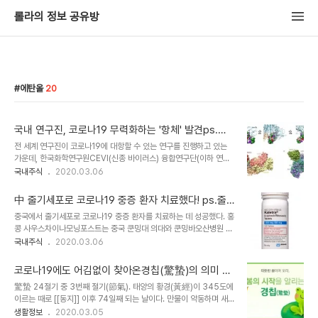
롤라의 정보 공유방
에탄올
20
국내 연구진, 코로나19 무력화하는 '항체' 발견ps.관
련수혜주 포함
전 세계 연구진이 코로나19에 대항할 수 있는 연구를 진행하고 있는
가운데, 한국화학연구원CEVI(신종 바이러스) 융합연구단(이하 연구
단)은 코로나19 치료용 항체 및 진단 개발에 활용할 수 있는 연구 진행
국내주식
2020.03.06
결과, 기존에 알려진 사스 중화항체 2개와 메르스 중화항체 1개가 코
로나19 스파이크 단백질에 결합할 수 있다는 결과를 예측했다고 밝혔
中 줄기세포로 코로나19 중증 환자 치료했다! ps.줄
다. 스파이크 단백질은 코로나 바이러스가 세포 내로 침입할 때 활용되
기세포 수혜주 모음
중국에서 줄기세포로 코로나19 중증 환자를 치료하는 데 성공했다. 홍
는 단백질로 연구진은 이 스파이크 단백질에 결합할 수 있는 항체를 예
콩 사우스차이나모닝포스트는 중국 쿤밍대 의대와 쿤밍바오산병원 연
측한 것이다. 항체는 인체에 침입하는 바이러스를 무력화하기 위해 우
구팀이 코로나19 감염으로 장기 손상까지 나타난 65세 중증 환자를
국내주식
2020.03.06
리 몸의 면역반응이 만든 일종의 무기다. 연구단은 코로나19의 유전체
줄기세포로 치료하는 데 성공했으며, 부작용이 나타나지 않았다고 2
분석을 통해 사스 바이러스와의 유사성을 확인했고, 기존의 사스와 메
일 보도했다. 줄기세포를 첫 투여한 지 4일 만인 지난 13일, 환자는 침
르스 중화항체가 코로나19에 결합..
코로나19에도 어김없이 찾아온경칩(驚蟄)의 의미 및
대에서 일어나 가까운 거리를 산책할 수 있을 정도로 회복했다. 연구팀
유래
驚蟄 24절기 중 3번째 절기(節氣). 태양의 황경(黃經)이 345도에
은 15일 환자에게 세 번째로 줄기세포를 투여했다. 이후 환자는 중환
이르는 때로 [[동지]] 이후 74일째 되는 날이다. 만물이 약동하며 새
자실에서 일반 병동으로 이동했다. 증상이 거의 사라졌고, 코로나19
로운 생명이 생기며 동면하던 동물이 땅속에서 깨어난다는 뜻으로[*
생활정보
2020.03.05
검사에서 음성 판정을 받았다. 줄기세포는 신체를 구성하는 모든 세포