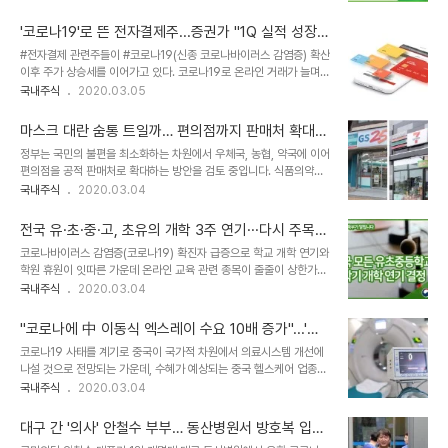
우리나라에선 그중에서도 개구리를 묘하게 강조한다.] 날씨가 따뜻해
나 조직으로 분화 가능한 미분화 세포를 뜻함. 줄기세포는 다양한 세포
서 초목의 싹이 돋기 시작한다. 양력으로는 3월 6일경부터 [[춘분]]전
손상 질환 치료와 희귀병, 난치성 질..
'코로나19'로 뜬 전자결제주...증권가 "1Q 실적 성장
까지, 음력으로는 이월절(二月節)이다. 본래는 계칩(啓蟄)이지만 한
가능!! 관련 수혜주 정리
#전자결제 관련주들이 #코로나19(신종 코로나바이러스 감염증) 확산
경제의 이름을 [[피휘]]하기 위해 변경되었고 오랜 시간이 지나 경칩으
이후 주가 상승세를 이어가고 있다. 코로나19로 온라인 거래가 늘며,
로 정착된 것이다. 한자 문화권인 일본에서는 그대로 계칩이라고 한다.
결제를 중개하는 기업들이 수혜를 누릴 것이란 기대감에서다. #핸드
국내주식
2020.03.05
글자 그대로 날씨가 따뜻해져 땅속에 들어가서 [[동면]]을 하던 곤충과
폰결제 등 유/무선 또는 온라인을 통한 결제서비스 사업을 영위하는
거북이, 개구리 등 동물들이 깨어나서 꿈틀거리기 시작하는 무렵이 된
업체들. 국내 #인터넷쇼핑, #모바일뱅킹 등의 #전자상거래 활성화와
다. [[개구리]]들과 ..
마스크 대란 숨통 트일까… 편의점까지 판매처 확대
#모바일게임, #이러닝, #디지털음원 등 #디지털콘텐츠 시장의 성장
검토 !! 편의점 수혜주 정리
정부는 국민의 불편을 최소화하는 차원에서 우체국, 농협, 약국에 이어
세를 바탕으로 성장하고 있음. 특히, 정부가 #핀테크 사업을 적극적으
편의점을 공적 판매처로 확대하는 방안을 검토 중입니다. 식품의약품
로 육성할 것이라는 의지를 보이면서 시장에서 재부각되고 있음. 종목
안전처가 이번주 안으로 추가 #마스크 수급계획을 발표할 예정인 가
국내주식
2020.03.04
명 #크루셜텍 #인포바인 #LG유플러스 #KG모빌리언스 #지와이커
운데 오랜 기간 빚어진 마스크 품귀 현상을 해소할 수 있을지 주목됩니
머스 #갤럭시아컴즈 #SBI핀테크솔루션즈 #한국정보통신 #신세계
다. 편의점주는 주로 도로변이나 주택가 등 이용하기 편리한 곳에 입지
I&C #KG이니시스
전국 유·초·중·고, 초유의 개학 3주 연기···다시 주목
하여 식료품을 중심으로 다품종 상품을 소량으로 판매하는 점포로, 대
받는 원격 교육 관련주 정리
코로나바이러스 감염증(코로나19) 확진자 급증으로 학교 개학 연기와
부분 프랜차이즈의 가맹점 형태로 운영되고 있음. 연중 무휴, 24시간
학원 휴원이 잇따른 가운데 온라인 교육 관련 종목이 줄줄이 상한가를
이용할 수 있는 편의성에 더해 최근 1~2인 가구 증가에 따른 소비 문
기록했습니다. 또한 대구에서는 코로나19 확진자가 무더기로 나오자
국내주식
2020.03.04
화 패턴의 변화로 편의점에 대한 이용 수요가 증가하고 있습니다. 종목
대구시교육청은 전국에서 처음으로 유치원과 모든 학교 개학을 연기
명 #BGF리테일 #GS리테일 #롯데지주 #롯데쇼핑 #대상 #유성티엔
했으며 사설 학원에도 전면 휴원을 적극 권고했으며 관련주가 큰 거래
에스 #이마트
"코로나에 中 이동식 엑스레이 수요 10배 증가"...'역
량을 오랜만에 기록했습니다. #시공테크 아이스크림에듀 최대주주는
발상 투자' 뜬다!! 지금이 의료기기 관련주에 투자할때!
코로나19 사태를 계기로 중국이 국가적 차원에서 의료시스템 개선에
시공테크 (지분27.8%) #캐리소프트 OTT(유튜브,유쿠,아이치이),
관련종목 모음
나설 것으로 전망되는 가운데, 수혜가 예상되는 중국 헬스케어 업종에
각종 VOD, IPTV/MPP 채널을 통해 키즈 시장 진출 #비상교육 유아
집중 투자하는 펀드가 새롭게 출시됩니다. 의료기기 제조/판매업체는
국내주식
2020.03.04
에서 고등학교까지 학원교재시장 진출, 2016년부터 초등 국정교과서
향후 의료기기 시장은 초고령화 사회(만성질환의 증가 등)의 도래, 소
발행 #메가엠디 초중고 입시브랜드, 메가스터디의 컨텐츠 기반 인터
득증대 등으로 건강 수요가 증가됨에 따라 맞춤형 치료 및 예방을 위한
넷 강의와 오프라인 학원 운영 #NE능률..
대구 간 '의사' 안철수 부부… 동산병원서 방호복 입고
진단 중심으로 발전할 전망입니다. 최근에는 코로나19 등으로 인해 개
진료 나서서 주목받은 안철수 관련주 정리